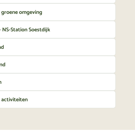
n groene omgeving
 NS-Station Soestdijk
nd
and
n
 activiteiten