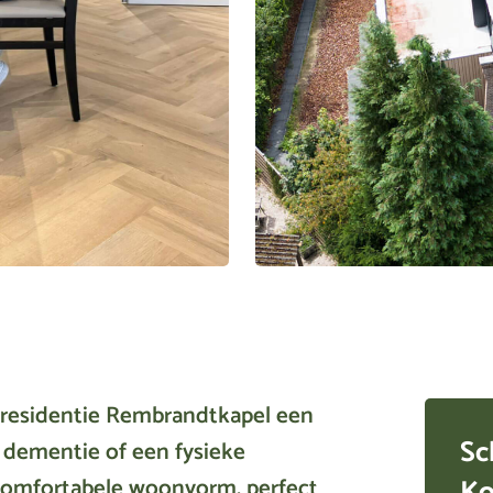
rgresidentie Rembrandtkapel een
Sc
 dementie of een fysieke
Ko
 comfortabele woonvorm, perfect