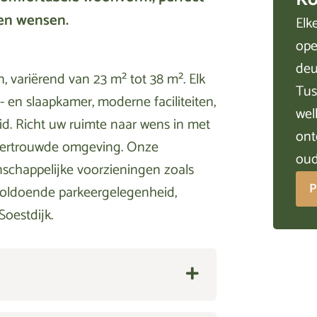
en wensen.
Elk
ope
deu
variërend van 23 m² tot 38 m². Elk
Tu
en slaapkamer, moderne faciliteiten,
wel
d. Richt uw ruimte naar wens in met
ont
 vertrouwde omgeving. Onze
oud
nschappelijke voorzieningen zoals
P
voldoende parkeergelegenheid,
oestdijk.