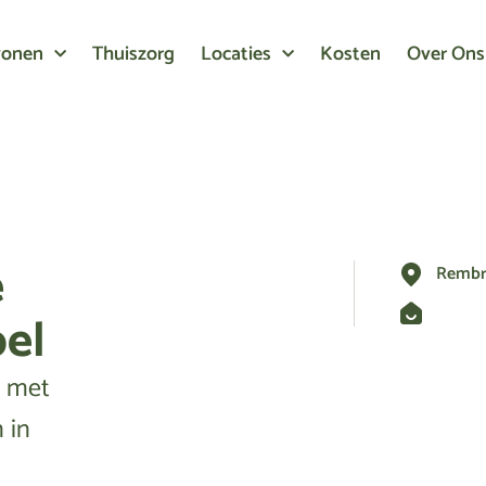
wonen
Thuiszorg
Locaties
Kosten
Over Ons
e
Rembra
el
n met
 in